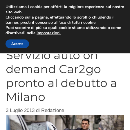
Vai
Utilizziamo i cookie per offrirti la migliore esperienza sul nostro
al
sito web.
Cliccando sulla pagina, effettuando lo scroll o chiudendo il
contenuto
MEN
banner, presti il consenso all’uso di tutti i cookie
Puoi scoprire di più su quali cookie stiamo utilizzando o come
disattivarli nelle
impostazioni
Accetta
Servizio auto on
demand Car2go
pronto al debutto a
Milano
3 Luglio 2013
di
Redazione