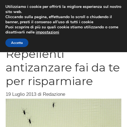
Vai
Utilizziamo i cookie per offrirti la migliore esperienza sul nostro
al
sito web.
Cliccando sulla pagina, effettuando lo scroll o chiudendo il
contenuto
MEN
banner, presti il consenso all’uso di tutti i cookie
Puoi scoprire di più su quali cookie stiamo utilizzando o come
disattivarli nelle
impostazioni
Accetta
Repellenti
antizanzare fai da te
per risparmiare
19 Luglio 2013
di
Redazione