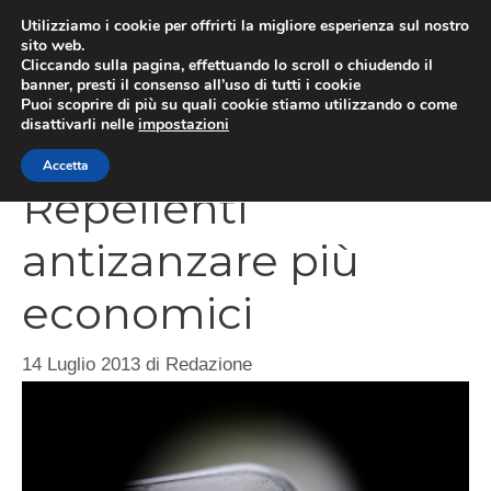
Vai
Utilizziamo i cookie per offrirti la migliore esperienza sul nostro
al
sito web.
Cliccando sulla pagina, effettuando lo scroll o chiudendo il
contenuto
MEN
banner, presti il consenso all’uso di tutti i cookie
Puoi scoprire di più su quali cookie stiamo utilizzando o come
disattivarli nelle
impostazioni
Accetta
Repellenti
antizanzare più
economici
14 Luglio 2013
di
Redazione