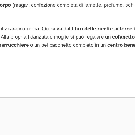
corpo
(magari confezione completa di lamette, profumo, sch
ilizzare in cucina. Qui si va dal
libro delle ricette
ai
fornet
. Alla propria fidanzata o moglie si può regalare un
cofanett
 parrucchiere
o un bel pacchetto completo in un
centro ben