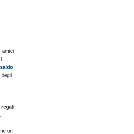
, amici
li
saldo
 degli
i
regali
.
ome un