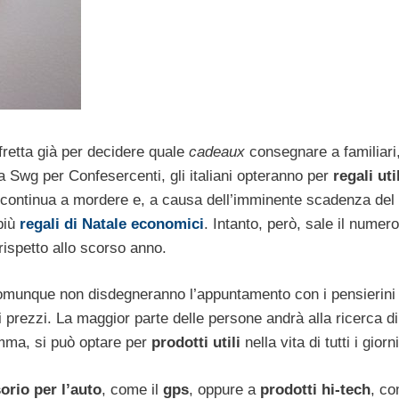
fretta già per decidere quale
cadeaux
consegnare a familiari
 Swg per Confesercenti, gli italiani opteranno per
regali uti
 continua a mordere e, a causa dell’imminente scadenza del
 più
regali di Natale economici
. Intanto, però, sale il numero
o rispetto allo scorso anno.
i comunque non disdegneranno l’appuntamento con i pensierini
i prezzi. La maggior parte delle persone andrà alla ricerca d
amma, si può optare per
prodotti utili
nella vita di tutti i giorni
orio per l’auto
, come il
gps
, oppure a
prodotti hi-tech
, c