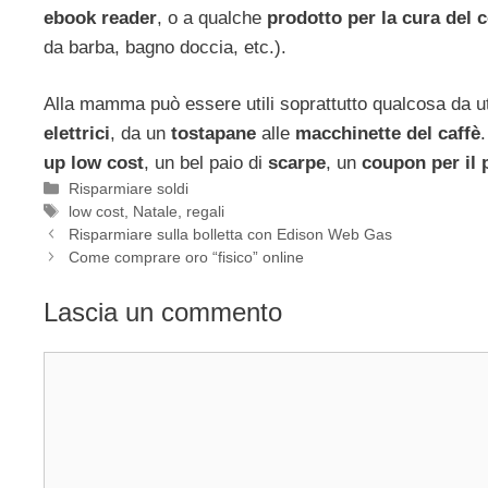
ebook reader
, o a qualche
prodotto per la cura del 
da barba, bagno doccia, etc.).
Alla mamma può essere utili soprattutto qualcosa da ut
elettrici
, da un
tostapane
alle
macchinette del caffè
up low cost
, un bel paio di
scarpe
, un
coupon per il
Categorie
Risparmiare soldi
Tag
low cost
,
Natale
,
regali
Risparmiare sulla bolletta con Edison Web Gas
Come comprare oro “fisico” online
Lascia un commento
Commento