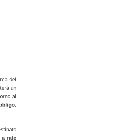
erca del
terà un
orno ai
bbligo
,
stinato
 a rate