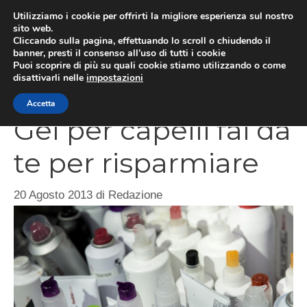
Vai
Utilizziamo i cookie per offrirti la migliore esperienza sul nostro
al
sito web.
Cliccando sulla pagina, effettuando lo scroll o chiudendo il
contenuto
MEN
banner, presti il consenso all’uso di tutti i cookie
Puoi scoprire di più su quali cookie stiamo utilizzando o come
disattivarli nelle
impostazioni
Accetta
Gel per capelli fai da
te per risparmiare
20 Agosto 2013
di
Redazione