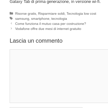
Galaxy Tab di prima generazione, in versione wi-fi.
Categorie
Risorse gratis
,
Risparmiare soldi
,
Tecnologia low cost
Tag
samsung
,
smartphone
,
tecnologia
Come funziona il mutuo casa per costruzione?
Vodafone offre due mesi di internet gratuito
Lascia un commento
Commento