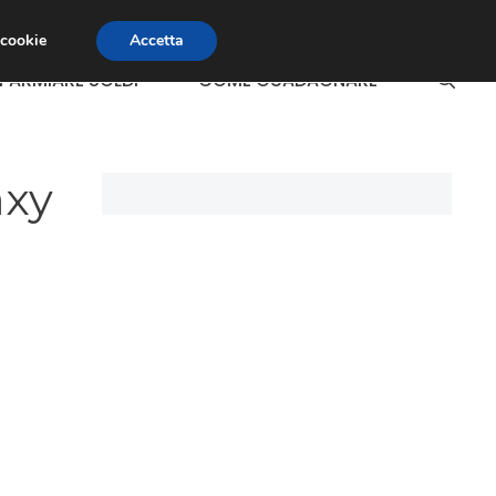
 cookie
Accetta
SPARMIARE SOLDI
COME GUADAGNARE
axy