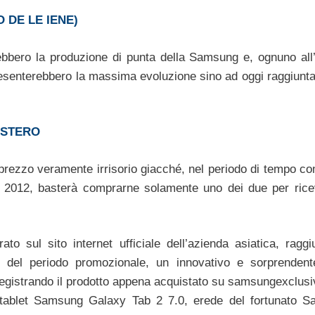
 DE LE IENE)
bbero la produzione di punta della Samsung e, ognuno all’
ppresenterebbero la massima evoluzione sino ad oggi raggiunta
ESTERO
n prezzo veramente irrisorio giacché, nel periodo di tempo c
 2012, basterà comprarne solamente uno dei due per rice
o sul sito internet ufficiale dell’azienda asiatica, raggiu
so del periodo promozionale, un innovativo e sorprenden
istrando il prodotto appena acquistato su samsungexclusive
un tablet Samsung Galaxy Tab 2 7.0, erede del fortunato 