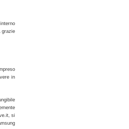
interno
 grazie
ompreso
vere in
ngibile
temente
.it, si
Samsung