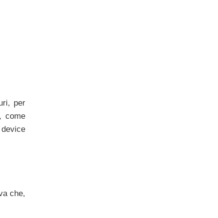
ri, per
e, come
 device
iva che,