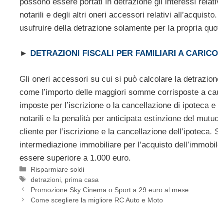
possono essere portati in detrazione gli interessi relat
notarili e degli altri oneri accessori relativi all’acquis
usufruire della detrazione solamente per la propria quot
►
DETRAZIONI FISCALI PER FAMILIARI A CARICO
Gli oneri accessori su cui si può calcolare la detrazio
come l’importo delle maggiori somme corrisposte a causa
imposte per l’iscrizione o la cancellazione di ipoteca e l
notarili e la penalità per anticipata estinzione del mu
cliente per l’iscrizione e la cancellazione dell’ipoteca.
intermediazione immobiliare per l’acquisto dell’immobil
essere superiore a 1.000 euro.
Categorie
Risparmiare soldi
Tag
detrazioni
,
prima casa
Promozione Sky Cinema o Sport a 29 euro al mese
Come scegliere la migliore RC Auto e Moto