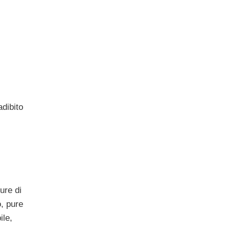
adibito
ure di
o, pure
ile,