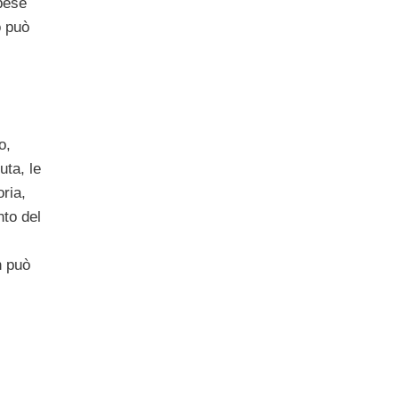
spese
o può
o,
uta, le
oria,
nto del
n può