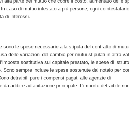
ivi alla parte del mutuo che copre il costo, aumentato delle 
to. In caso di mutuo intestato a più persone, ogni cointestatari
a di interessi.
ne sono le spese necessarie alla stipula del contratto di mutu
 delle variazioni del cambio per mutui stipulati in altra val
’imposta sostitutiva sul capitale prestato, le spese di istrutt
tuo. Sono sempre incluse le spese sostenute dal notaio per co
 Sono detraibili pure i compensi pagati alle agenzie di
e da adibire ad abitazione principale. L’importo detraibile no