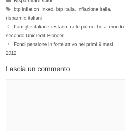
Risparmiare soldi
Tag
btp inflation linked
,
btp italia
,
inflazione italia
,
risparmio italiani
Famiglie italiane restano tra le più ricche al mondo
secondo Unicredit-Pioneer
Fondi pensione in forte attivo nei primi 9 mesi
2012
Lascia un commento
Commento