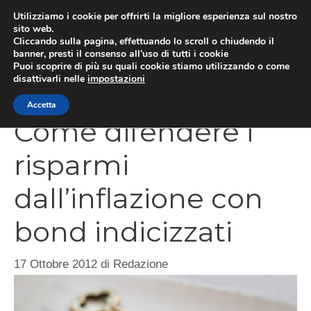
Vai
Utilizziamo i cookie per offrirti la migliore esperienza sul nostro
al
sito web.
Cliccando sulla pagina, effettuando lo scroll o chiudendo il
contenuto
MEN
banner, presti il consenso all’uso di tutti i cookie
Puoi scoprire di più su quali cookie stiamo utilizzando o come
disattivarli nelle
impostazioni
Accetta
Come difendere i
risparmi
dall’inflazione con
bond indicizzati
17 Ottobre 2012
di
Redazione