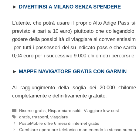
►
DIVERTIRSI A MILANO SENZA SPENDERE
L’utente, che potrà usare il proprio Alto Adige Pass 
previsto è pari a 10 euro) piuttosto che collegandolo d
godere della possibilità di viaggiare ai convenientissi
per tutti i possessori del su indicato pass e che sareb
0,04 euro per i successivo 9.000 chilometri percorsi e 0
►
MAPPE NAVIGATORE GRATIS CON GARMIN
Al raggiungimento della soglia dei 20.000 chilom
completamente e definitivamente gratuito.
Categorie
Risorse gratis
,
Risparmiare soldi
,
Viaggiare low-cost
Tag
gratis
,
trasporti
,
viaggiare
PosteMobile offre 6 mesi di internet gratis
Cambiare operatore telefonico mantenendo lo stesso numer