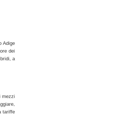
o Adige
vore dei
ridi, a
 i mezzi
aggiare,
 tariffe