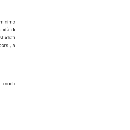
 minimo
unità di
studiati
corsi, a
in modo