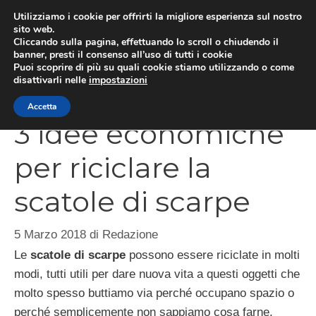
Vai
Utilizziamo i cookie per offrirti la migliore esperienza sul nostro
al
sito web.
Cliccando sulla pagina, effettuando lo scroll o chiudendo il
contenuto
MEN
banner, presti il consenso all’uso di tutti i cookie
Puoi scoprire di più su quali cookie stiamo utilizzando o come
disattivarli nelle
impostazioni
Accetta
3 idee economiche
per riciclare la
scatole di scarpe
5 Marzo 2018
di
Redazione
Le
scatole di scarpe
possono essere riciclate in molti
modi, tutti utili per dare nuova vita a questi oggetti che
molto spesso buttiamo via perché occupano spazio o
perché semplicemente non sappiamo cosa farne.