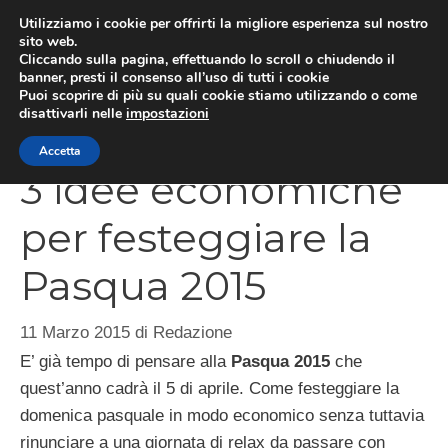
Vai
Utilizziamo i cookie per offrirti la migliore esperienza sul nostro
al
sito web.
Cliccando sulla pagina, effettuando lo scroll o chiudendo il
contenuto
MEN
banner, presti il consenso all’uso di tutti i cookie
Puoi scoprire di più su quali cookie stiamo utilizzando o come
disattivarli nelle
impostazioni
Accetta
3 idee economiche
per festeggiare la
Pasqua 2015
11 Marzo 2015
di
Redazione
E’ già tempo di pensare alla
Pasqua 2015
che
quest’anno cadrà il 5 di aprile. Come festeggiare la
domenica pasquale in modo economico senza tuttavia
rinunciare a una giornata di relax da passare con