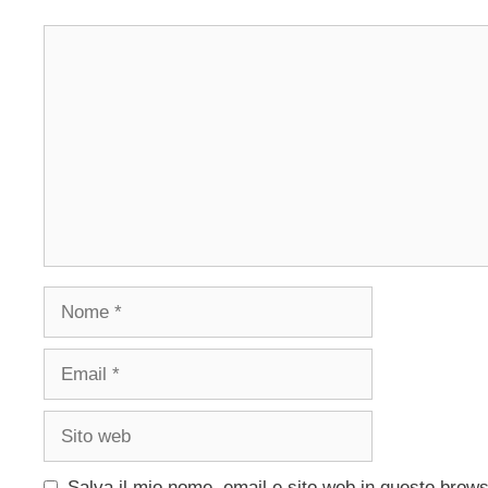
Commento
Nome
Email
Sito
web
Salva il mio nome, email e sito web in questo brow