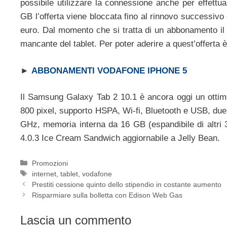
possibile utilizzare la connessione anche per effettu
GB l’offerta viene bloccata fino al rinnovo successiv
euro. Dal momento che si tratta di un abbonamento il
mancante del tablet. Per poter aderire a quest’offerta 
►
ABBONAMENTI VODAFONE IPHONE 5
Il Samsung Galaxy Tab 2 10.1 è ancora oggi un ottimo 
800 pixel, supporto HSPA, Wi-fi, Bluetooth e USB, d
GHz, memoria interna da 16 GB (espandibile di altri
4.0.3 Ice Cream Sandwich aggiornabile a Jelly Bean.
Categorie
Promozioni
Tag
internet
,
tablet
,
vodafone
Prestiti cessione quinto dello stipendio in costante aumento
Risparmiare sulla bolletta con Edison Web Gas
Lascia un commento