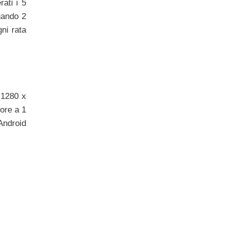
ati i 5
gando 2
ni rata
 1280 x
ore a 1
Android