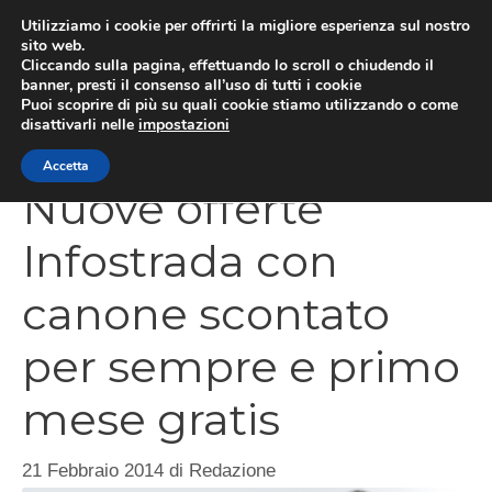
Vai
Utilizziamo i cookie per offrirti la migliore esperienza sul nostro
al
sito web.
Cliccando sulla pagina, effettuando lo scroll o chiudendo il
contenuto
MEN
banner, presti il consenso all’uso di tutti i cookie
Puoi scoprire di più su quali cookie stiamo utilizzando o come
disattivarli nelle
impostazioni
Accetta
Nuove offerte
Infostrada con
canone scontato
per sempre e primo
mese gratis
21 Febbraio 2014
di
Redazione