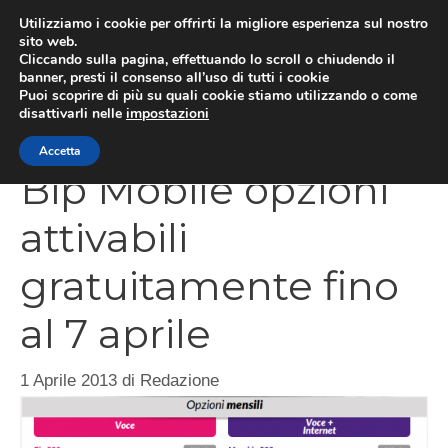
Vai
Utilizziamo i cookie per offrirti la migliore esperienza sul nostro
al
sito web.
Cliccando sulla pagina, effettuando lo scroll o chiudendo il
contenuto
MEN
banner, presti il consenso all’uso di tutti i cookie
Puoi scoprire di più su quali cookie stiamo utilizzando o come
disattivarli nelle
impostazioni
Accetta
Bip Mobile opzioni
attivabili
gratuitamente fino
al 7 aprile
1 Aprile 2013
di
Redazione