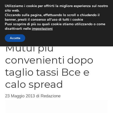
Vai
Utilizziamo i cookie per offrirti la migliore esperienza sul nostro
al
sito web.
Cliccando sulla pagina, effettuando lo scroll o chiudendo il
contenuto
MEN
banner, presti il consenso all’uso di tutti i cookie
Puoi scoprire di più su quali cookie stiamo utilizzando o come
disattivarli nelle
impostazioni
Accetta
Mutui più
convenienti dopo
taglio tassi Bce e
calo spread
23 Maggio 2013
di
Redazione