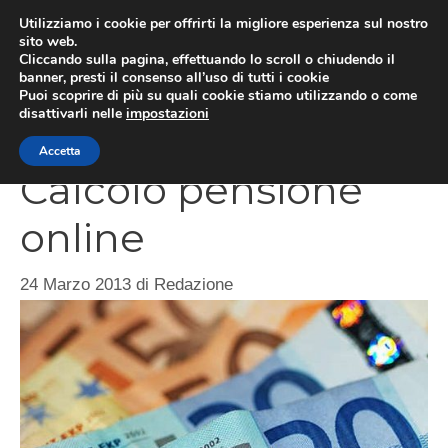
Vai
Utilizziamo i cookie per offrirti la migliore esperienza sul nostro
al
sito web.
Cliccando sulla pagina, effettuando lo scroll o chiudendo il
contenuto
MEN
banner, presti il consenso all’uso di tutti i cookie
Puoi scoprire di più su quali cookie stiamo utilizzando o come
disattivarli nelle
impostazioni
Accetta
Calcolo pensione
online
24 Marzo 2013
di
Redazione