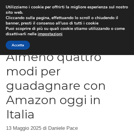
Vai
Utilizziamo i cookie per offrirti la migliore esperienza sul nostro
al
sito web.
Cliccando sulla pagina, effettuando lo scroll o chiudendo il
contenuto
MEN
banner, presti il consenso all’uso di tutti i cookie
Puoi scoprire di più su quali cookie stiamo utilizzando o come
disattivarli nelle
impostazioni
Accetta
Almeno quattro
modi per
guadagnare con
Amazon oggi in
Italia
13 Maggio 2025
di
Daniele Pace