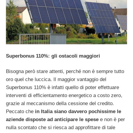
Superbonus 110%: gli ostacoli maggiori
Bisogna però stare attenti, perché non è sempre tutto
oro quel che luccica. Il maggior vantaggio del
Superbonus 110% è infatti quello di poter effettuare
interventi di efficientamento energetico a costo zero,
grazie al meccanismo della cessione del credito.
Peccato che
in Italia siano davvero pochissime le
aziende disposte ad anticipare le spese
e non è per
nulla scontato che si riesca ad approfittare di tale