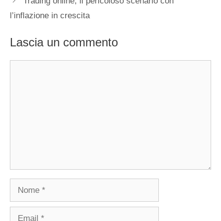
Trading online, il pericoloso scenario con
l’inflazione in crescita
Lascia un commento
Commento
Nome
Email