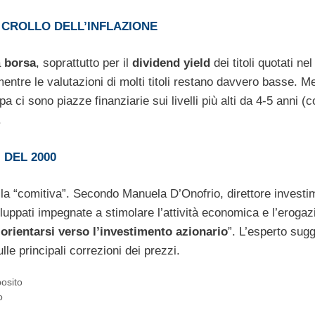
L CROLLO DELL’INFLAZIONE
a
borsa
, soprattutto per il
dividend yield
dei titoli quotati nel
ntre le valutazioni di molti titoli restano davvero basse. M
 ci sono piazze finanziarie sui livelli più alti da 4-5 anni (
.
 DEL 2000
ella “comitiva”. Secondo Manuela D’Onofrio, direttore investi
viluppati impegnate a stimolare l’attività economica e l’eroga
 orientarsi verso l’investimento azionario
”. L’esperto sug
e principali correzioni dei prezzi.
osito
o