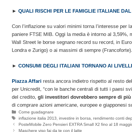
►
QUALI RISCHI PER LE FAMIGLIE ITALIANE DA
Con l’inflazione su valori minimi torna l’interesse per l
paniere FTSE MIB. Oggi la media è intorno al 3,59%, me
Wall Street le borse segnano record su record, in Europa
Londra e Zurigo) o ai massimi di sempre (Francoforte)
►
CONSUMI DEGLI ITALIANI TORNANO AI LIVELLI
Piazza Affari
resta ancora indietro rispetto al resto d
per Unicredit, “con le banche centrali di tutti i paesi s
del credito,
gli investitori dovrebbero sempre di più
di comprare azioni americane, europee e giapponesi sull
Categorie
Come guadagnare
Tag
inflazione italia 2013
,
investire in borsa
,
rendimento conti dep
PosteMobile Zero Pensieri EXTRA Small X2 fino al 18 maggi
Maschere viso fai da te con il latte