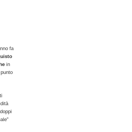
anno fa
quisto
che
in
n punto
ti
dità
 doppi
eale”