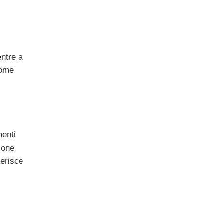
entre a
come
menti
zione
gerisce