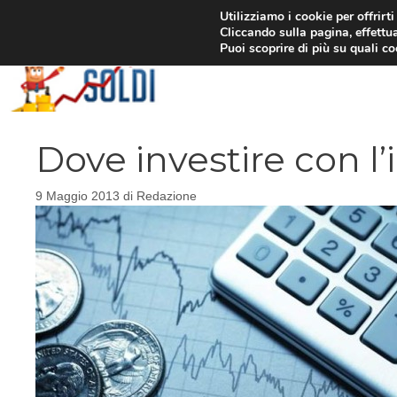
Vai
Utilizziamo i cookie per offrirt
Cliccando sulla pagina, effettua
al
Puoi scoprire di più su quali c
contenuto
Dove investire con l’
9 Maggio 2013
di
Redazione