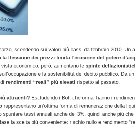
marzo, scendendo sui valori più bassi da febbraio 2010. Un 
to
la flessione dei prezzi limita l’erosione del potere d’ac
i vista economico, però, aumentano le
spinte deflazionisti
 sull’occupazione e la sostenibilità del debito pubblico. Da u
 di
rendimenti “reali” più elevati
rispetto al passato.
iù attraenti?
Escludendo i Bot, che ormai hanno i rendimen
to
rappresentano un’ottima forma di remunerazione della liqui
spuntare tassi annuali anche del 3%, quindi anche più che
a fase la scelta più conveniente: rischio nullo e rendimento “r