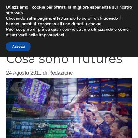
Vai
Utilizziamo i cookie per offrirti la migliore esperienza sul nostro
al
sito web.
Cliccando sulla pagina, effettuando lo scroll o chiudendo il
contenuto
MEN
banner, presti il consenso all’uso di tutti i cookie
Puoi scoprire di più su quali cookie stiamo utilizzando o come
disattivarli nelle
impostazioni
Accetta
Cosa sono i futures
24 Agosto 2011
di
Redazione