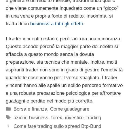
a generare un reddito mensile, trasformando quello
che viene comunemente inquadrato come un “gioco”
in una vera e propria fonte di reddito. Insomma, si
tratta di un
business a tutti gli effetti
.
I trader vincenti restano, però, ancora una minoranza.
Questo accade perché la maggior parte dei neofiti si
affaccia a questo mondo senza la dovuta
preparazione, sia tecnica che mentale. Inoltre, molti
aspiranti trader non sono in grado di gestire l’emotività
quando le cose vanno per il verso sbagliato. I trader
vincenti hanno alle spalle un solido percorso formativo
e una robusta preparazione psicologica per affrontare
guadagni e perdite nel modo più corretto.
Categorie
Borsa e finanza
,
Come guadagnare
Tag
azioni
,
business
,
forex
,
investire
,
trading
Come fare trading sullo spread Btp-Bund