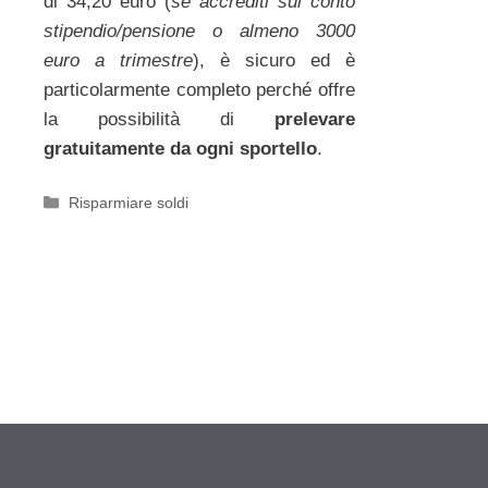
di 34,20 euro (
se accrediti sul conto
stipendio/pensione o almeno 3000
euro a trimestre
), è sicuro ed è
particolarmente completo perché offre
la possibilità di
prelevare
gratuitamente da ogni sportello
.
Categorie
Risparmiare soldi