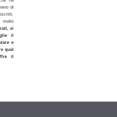
 che ha
meno di
scritti.
 molto
ati, si
lie il
stare e
re qual
fre il