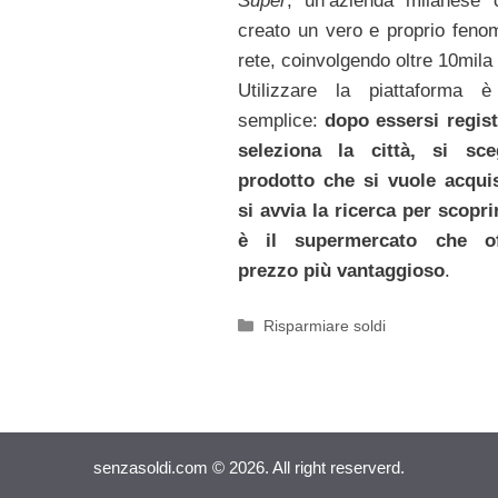
Super
, un’azienda milanese
creato un vero e proprio feno
rete, coinvolgendo oltre 10mila i
Utilizzare la piattaforma è
semplice:
dopo essersi registr
seleziona la città, si sceg
prodotto che si vuole acqui
si avvia la ricerca per scopri
è il supermercato che of
prezzo più vantaggioso
.
Categorie
Risparmiare soldi
senzasoldi.com © 2026. All right reserverd.