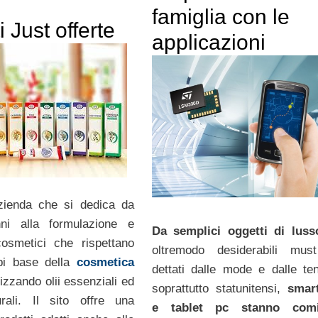
famiglia con le
i Just offerte
applicazioni
ienda che si dedica da
ni alla formulazione e
Da semplici oggetti di luss
cosmetici che rispettano
oltremodo desiderabili mus
cipi base della
cosmetica
dettati dalle mode e dalle te
ilizzando olii essenziali ed
soprattutto statunitensi,
smar
urali. Il sito offre una
e tablet pc stanno comi