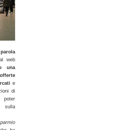
 parola
al web
so una
offerte
rcati
e
ioni di
 poter
 sulla
sparmio