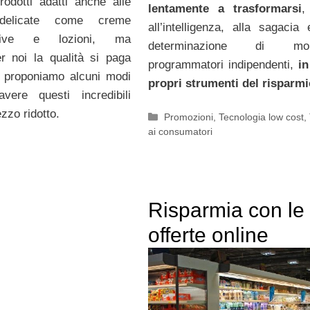
rodotti adatti anche alle
lentamente a trasformarsi
,
 delicate come creme
all’intelligenza, alla sagacia 
ettive e lozioni, ma
determinazione di molt
r noi la qualità si paga
programmatori indipendenti,
in
i proponiamo alcuni modi
propri strumenti del risparmi
vere questi incredibili
ezzo ridotto.
Categorie
Promozioni
,
Tecnologia low cost
,
ai consumatori
Risparmia con le
offerte online