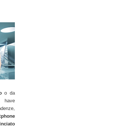
o
o da
t have
ndenze,
tphone
nciato