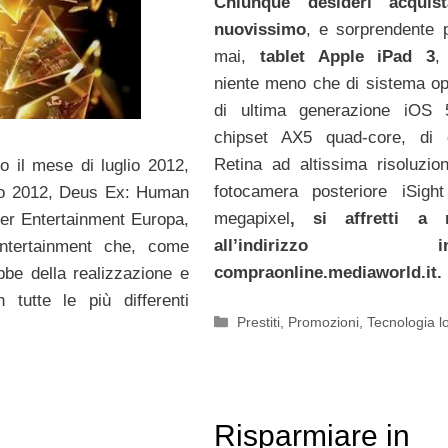
Chiunque desideri acquist
nuovissimo
, e sorprendente 
mai,
tablet Apple iPad 3
,
niente meno che di sistema op
di ultima generazione iOS 5
chipset AX5 quad-core, di d
Retina ad altissima risoluzio
to il mese di luglio 2012,
fotocamera posteriore iSigh
sto 2012, Deus Ex: Human
megapixel
, si affretti a r
er Entertainment Europa,
all’indirizzo inte
ntertainment che, come
compraonline.mediaworld.it.
bbe della realizzazione e
 tutte le più differenti
Categorie
Prestiti
,
Promozioni
,
Tecnologia l
Risparmiare in