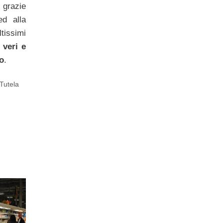
 grazie
ed alla
issimi
 veri e
o
.
Tutela