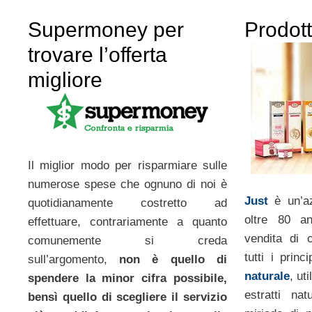
Supermoney per
Prodott
trovare l’offerta
migliore
Il miglior modo per risparmiare sulle
numerose spese che ognuno di noi è
Just
è un’az
quotidianamente costretto ad
oltre 80 an
effettuare, contrariamente a quanto
vendita di 
comunemente si creda
tutti i prin
sull’argomento,
non è quello di
naturale
, ut
spendere la minor cifra possibile,
estratti nat
bensì quello di scegliere il servizio