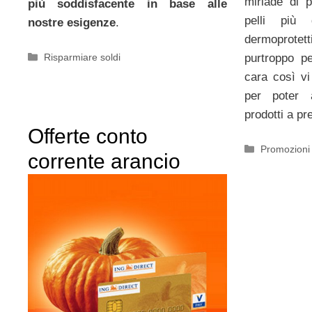
miriade di p
più soddisfacente in base alle
pelli più
nostre esigenze
.
dermoprot
Categorie
Risparmiare soldi
purtroppo pe
cara così v
per poter a
prodotti a pr
Offerte conto
Categorie
Promozioni
corrente arancio