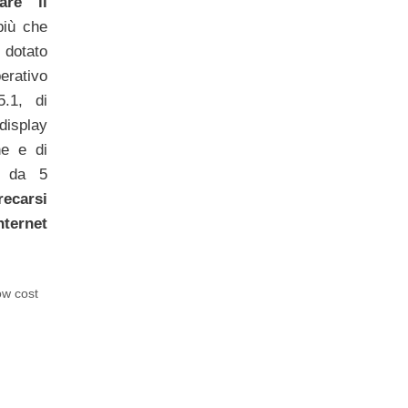
are il
più che
 dotato
erativo
.1, di
isplay
ne e di
t da 5
ecarsi
rnet
ow cost