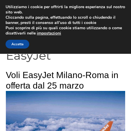
Vai
Utilizziamo i cookie per offrirti la migliore esperienza sul nostro
al
sito web.
Cliccando sulla pagina, effettuando lo scroll o chiudendo il
contenuto
MEN
banner, presti il consenso all’uso di tutti i cookie
Puoi scoprire di più su quali cookie stiamo utilizzando o come
disattivarli nelle
impostazioni
Accetta
EasyJet
Voli EasyJet Milano-Roma in
offerta dal 25 marzo