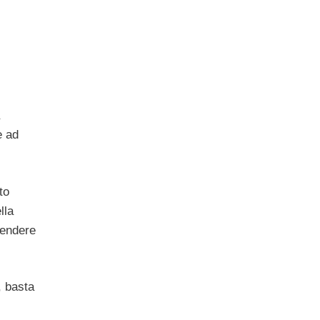
e ad
to
lla
pendere
, basta