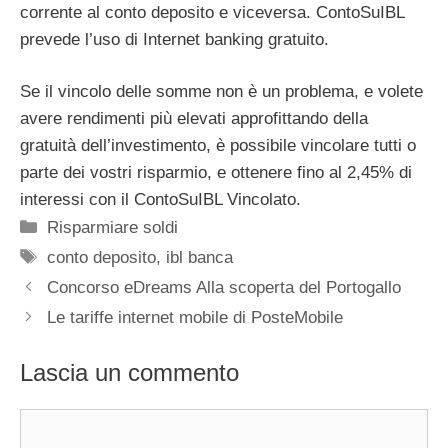
corrente al conto deposito e viceversa. ContoSuIBL
prevede l’uso di Internet banking gratuito.
Se il vincolo delle somme non è un problema, e volete
avere rendimenti più elevati approfittando della
gratuità dell’investimento, è possibile vincolare tutti o
parte dei vostri risparmio, e ottenere fino al 2,45% di
interessi con il ContoSuIBL Vincolato.
Categorie
Risparmiare soldi
Tag
conto deposito
,
ibl banca
Concorso eDreams Alla scoperta del Portogallo
Le tariffe internet mobile di PosteMobile
Lascia un commento
Commento