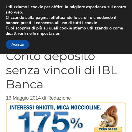
Vai
Utilizziamo i cookie per offrirti la migliore esperienza sul nostro
al
sito web.
Cliccando sulla pagina, effettuando lo scroll o chiudendo il
contenuto
MEN
banner, presti il consenso all’uso di tutti i cookie
Puoi scoprire di più su quali cookie stiamo utilizzando o come
disattivarli nelle
impostazioni
Accetta
Conto deposito
senza vincoli di IBL
Banca
13 Maggio 2014
di
Redazione