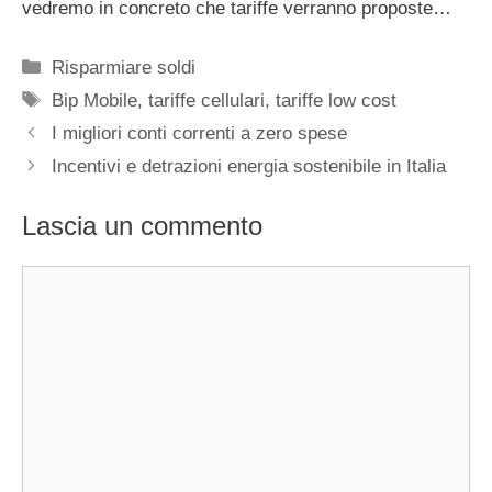
vedremo in concreto che tariffe verranno proposte…
Categorie
Risparmiare soldi
Tag
Bip Mobile
,
tariffe cellulari
,
tariffe low cost
I migliori conti correnti a zero spese
Incentivi e detrazioni energia sostenibile in Italia
Lascia un commento
Commento