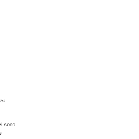
sa
vi sono
e