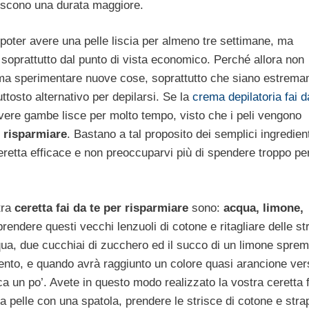
ntiscono una durata maggiore.
 poter avere una pelle liscia per almeno tre settimane, ma
 soprattutto dal punto di vista economico. Perché allora non
ma sperimentare nuove cose, soprattutto che siano estrem
tosto alternativo per depilarsi. Se la
crema depilatoria fai d
vere gambe lisce per molto tempo, visto che i peli vengono
r risparmiare
. Bastano a tal proposito dei semplici ingredien
retta efficace e non preoccuparvi più di spendere troppo per
tra
ceretta fai da te per risparmiare
sono:
acqua, limone,
prendere questi vecchi lenzuoli di cotone e ritagliare delle st
cqua, due cucchiai di zucchero ed il succo di un limone sprem
 lento, e quando avrà raggiunto un colore quasi arancione vers
isca un po’. Avete in questo modo realizzato la vostra ceretta 
a pelle con una spatola, prendere le strisce di cotone e strap