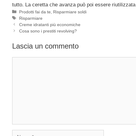
tutto. La ceretta che avanza può poi essere riutilizza
Categorie
Prodotti fai da te
,
Risparmiare soldi
Tag
Risparmiare
Creme idratanti più economiche
Cosa sono i prestiti revolving?
Lascia un commento
Commento
Nome