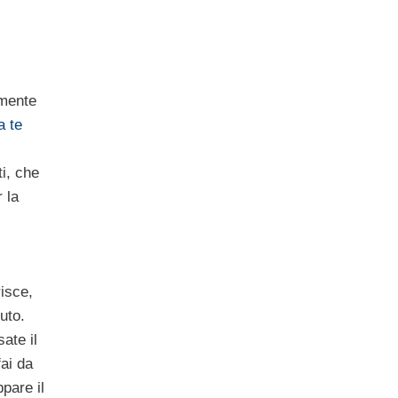
amente
a te
ti, che
 la
risce,
uto.
ate il
fai da
pare il