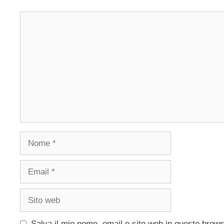
Commento
Nome
Email
Sito
web
Salva il mio nome, email e sito web in questo brow