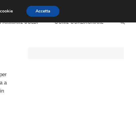
 cookie
Accetta
SPARMIARE SOLDI
COME GUADAGNARE
 per
a a
in