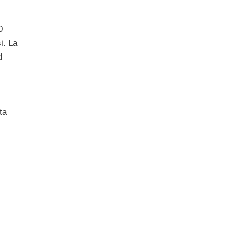
0
i. La
d
ta