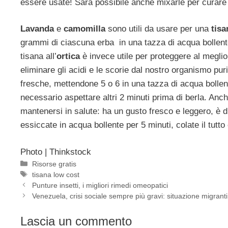
essere usate! Sarà possibile anche mixarle per curare u
Lavanda
e
camomilla
sono utili da usare per una
tisa
grammi di ciascuna erba in una tazza di acqua bollente 
tisana all’
ortica
è invece utile per proteggere al meglio
eliminare gli acidi e le scorie dal nostro organismo puri
fresche, mettendone 5 o 6 in una tazza di acqua bollent
necessario aspettare altri 2 minuti prima di berla. Anc
mantenersi in salute: ha un gusto fresco e leggero, è d
essiccate in acqua bollente per 5 minuti, colate il tutto
Photo | Thinkstock
Categorie
Risorse gratis
Tag
tisana low cost
Punture insetti, i migliori rimedi omeopatici
Venezuela, crisi sociale sempre più gravi: situazione migranti
Lascia un commento