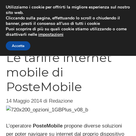
Vai
Utilizziamo i cookie per offrirti la migliore esperienza sul nostro
al
sito web.
Cliccando sulla pagina, effettuando lo scroll o chiudendo il
contenuto
MEN
banner, presti il consenso all’uso di tutti i cookie
Puoi scoprire di più su quali cookie stiamo utilizzando o come
disattivarli nelle
impostazioni
Accetta
Le tariffe internet
mobile di
PosteMobile
14 Maggio 2014
di
Redazione
L’operatore
PosteMobile
propone diverse soluzioni
per poter navigare su internet dal proprio dispositivo