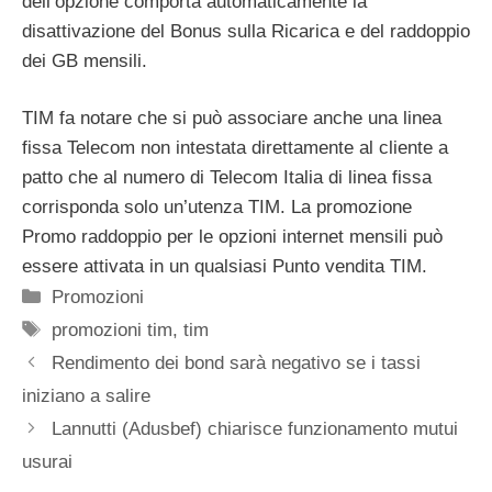
dell’opzione comporta automaticamente la
disattivazione del Bonus sulla Ricarica e del raddoppio
dei GB mensili.
TIM fa notare che si può associare anche una linea
fissa Telecom non intestata direttamente al cliente a
patto che al numero di Telecom Italia di linea fissa
corrisponda solo un’utenza TIM. La promozione
Promo raddoppio per le opzioni internet mensili può
essere attivata in un qualsiasi Punto vendita TIM.
Categorie
Promozioni
Tag
promozioni tim
,
tim
Rendimento dei bond sarà negativo se i tassi
iniziano a salire
Lannutti (Adusbef) chiarisce funzionamento mutui
usurai