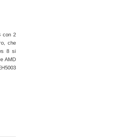
B con 2
ro, che
ws 8 si
ore AMD
9EH5003