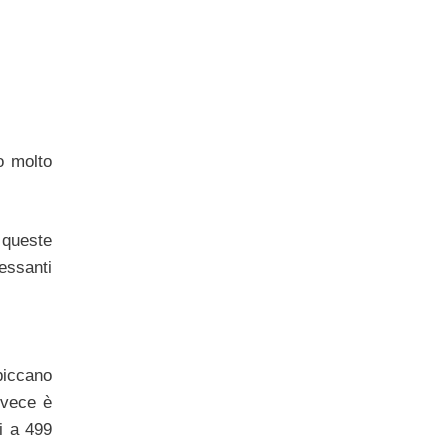
o molto
 queste
essanti
piccano
nvece è
i a 499