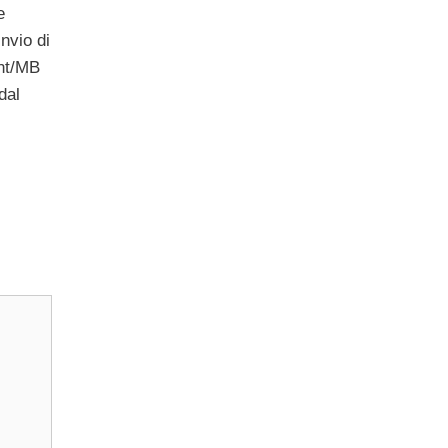
e
nvio di
ent/MB
dal