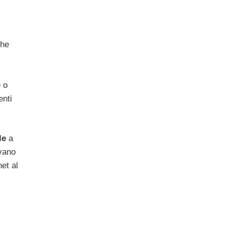
che
e o
enti
le
a
ivano
et al