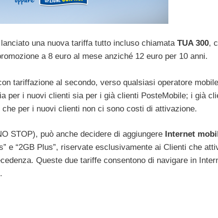
anciato una nuova tariffa tutto incluso chiamata
TUA 300
, 
promozione a 8 euro al mese anziché 12 euro per 10 anni.
con tariffazione al secondo, verso qualsiasi operatore mobil
ia per i nuovi clienti sia per i già clienti PosteMobile; i già cli
he per i nuovi clienti non ci sono costi di attivazione.
 o NO STOP), può anche decidere di aggiungere
Internet mobi
s” e “2GB Plus”, riservate esclusivamente ai Clienti che att
recedenza. Queste due tariffe consentono di navigare in Intern
.