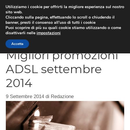
Vai
Utilizziamo i cookie per offrirti la migliore esperienza sul nostro
al
sito web.
Cliccando sulla pagina, effettuando lo scroll o chiudendo il
contenuto
MEN
banner, presti il consenso all’uso di tutti i cookie
Puoi scoprire di più su quali cookie stiamo utilizzando o come
disattivarli nelle
impostazioni
Accetta
Migliori promozioni
ADSL settembre
2014
9 Settembre 2014
di
Redazione