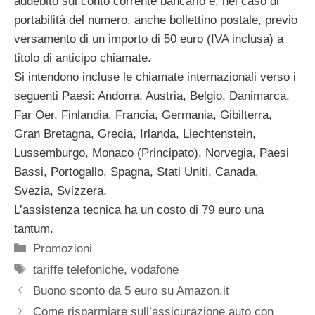
addebito sul conto corrente bancario e, nel caso di
portabilità del numero, anche bollettino postale, previo
versamento di un importo di 50 euro (IVA inclusa) a
titolo di anticipo chiamate.
Si intendono incluse le chiamate internazionali verso i
seguenti Paesi: Andorra, Austria, Belgio, Danimarca,
Far Oer, Finlandia, Francia, Germania, Gibilterra,
Gran Bretagna, Grecia, Irlanda, Liechtenstein,
Lussemburgo, Monaco (Principato), Norvegia, Paesi
Bassi, Portogallo, Spagna, Stati Uniti, Canada,
Svezia, Svizzera.
L’assistenza tecnica ha un costo di 79 euro una
tantum.
Categorie
Promozioni
Tag
tariffe telefoniche
,
vodafone
Buono sconto da 5 euro su Amazon.it
Come risparmiare sull’assicurazione auto con