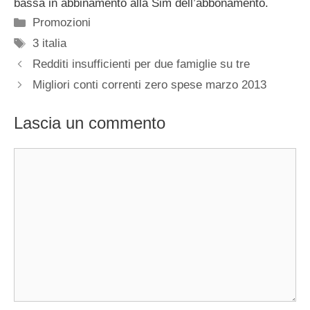
bassa in abbinamento alla Sim dell’abbonamento.
Categorie
Promozioni
Tag
3 italia
Redditi insufficienti per due famiglie su tre
Migliori conti correnti zero spese marzo 2013
Lascia un commento
Commento