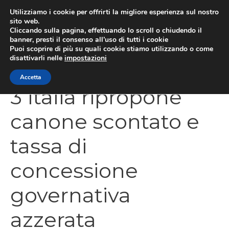
Vai
Utilizziamo i cookie per offrirti la migliore esperienza sul nostro
al
sito web.
Cliccando sulla pagina, effettuando lo scroll o chiudendo il
contenuto
MEN
banner, presti il consenso all’uso di tutti i cookie
Puoi scoprire di più su quali cookie stiamo utilizzando o come
disattivarli nelle
impostazioni
Accetta
3 Italia ripropone
canone scontato e
tassa di
concessione
governativa
azzerata