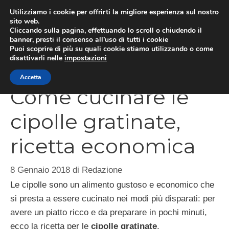
Vai
Utilizziamo i cookie per offrirti la migliore esperienza sul nostro
al
sito web.
Cliccando sulla pagina, effettuando lo scroll o chiudendo il
contenuto
MEN
banner, presti il consenso all’uso di tutti i cookie
Puoi scoprire di più su quali cookie stiamo utilizzando o come
disattivarli nelle
impostazioni
Accetta
Come cucinare le
cipolle gratinate,
ricetta economica
8 Gennaio 2018
di
Redazione
Le cipolle sono un alimento gustoso e economico che
si presta a essere cucinato nei modi più disparati: per
avere un piatto ricco e da preparare in pochi minuti,
ecco la ricetta per le
cipolle gratinate
.