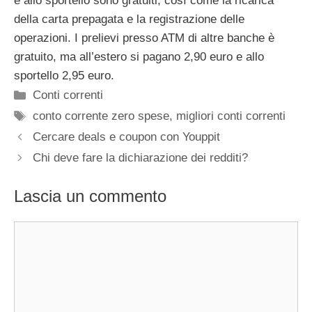
e allo sportello sono gratuiti, così come la ricarica
della carta prepagata e la registrazione delle
operazioni. I prelievi presso ATM di altre banche è
gratuito, ma all’estero si pagano 2,90 euro e allo
sportello 2,95 euro.
Categorie
Conti correnti
Tag
conto corrente zero spese
,
migliori conti correnti
Cercare deals e coupon con Youppit
Chi deve fare la dichiarazione dei redditi?
Lascia un commento
Commento