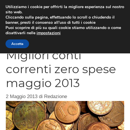
Vai
Utilizziamo i cookie per offrirti la migliore esperienza sul nostro
al
sito web.
Cliccando sulla pagina, effettuando lo scroll o chiudendo il
contenuto
MEN
banner, presti il consenso all’uso di tutti i cookie
Puoi scoprire di più su quali cookie stiamo utilizzando o come
disattivarli nelle
impostazioni
Accetta
Migliori conti
correnti zero spese
maggio 2013
2 Maggio 2013
di
Redazione