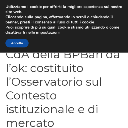
Vai
Utilizziamo i cookie per offrirti la migliore esperienza sul nostro
al
sito web.
Cliccando sulla pagina, effettuando lo scroll o chiudendo il
contenuto
MEN
banner, presti il consenso all’uso di tutti i cookie
Puoi scoprire di più su quali cookie stiamo utilizzando o come
disattivarli nelle
impostazioni
Accetta
CdA della BPBari dà
l’ok: costituito
l’Osservatorio sul
Contesto
istituzionale e di
mercato