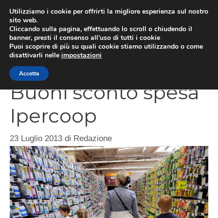
Vai
Utilizziamo i cookie per offrirti la migliore esperienza sul nostro
al
sito web.
Cliccando sulla pagina, effettuando lo scroll o chiudendo il
contenuto
MEN
banner, presti il consenso all’uso di tutti i cookie
Puoi scoprire di più su quali cookie stiamo utilizzando o come
disattivarli nelle
impostazioni
Accetta
Buoni sconto spesa
Ipercoop
23 Luglio 2013
di
Redazione