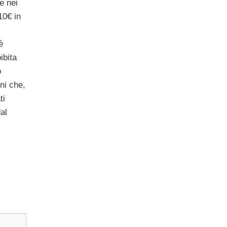
e nei
10€ in
è
ibita
o
oni che,
ti
al