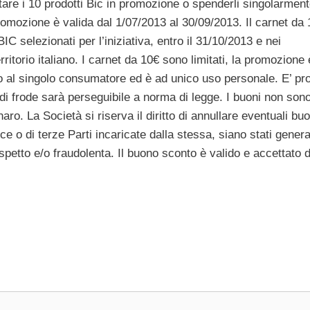
tare i 10 prodotti Bic in promozione o spenderli singolarment
Promozione è valida dal 1/07/2013 al 30/09/2013. Il carnet da 
C selezionati per l’iniziativa, entro il 31/10/2013 e nei
rritorio italiano. I carnet da 10€ sono limitati, la promozione 
o al singolo consumatore ed è ad unico uso personale. E’ pro
 di frode sarà perseguibile a norma di legge. I buoni non son
aro. La Società si riserva il diritto di annullare eventuali bu
e o di terze Parti incaricate dalla stessa, siano stati genera
spetto e/o fraudolenta. Il buono sconto è valido e accettato d