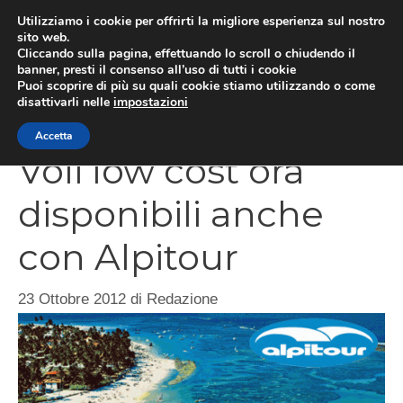
Vai
Utilizziamo i cookie per offrirti la migliore esperienza sul nostro
al
sito web.
Cliccando sulla pagina, effettuando lo scroll o chiudendo il
contenuto
MEN
banner, presti il consenso all’uso di tutti i cookie
Puoi scoprire di più su quali cookie stiamo utilizzando o come
disattivarli nelle
impostazioni
Accetta
Voli low cost ora
disponibili anche
con Alpitour
23 Ottobre 2012
di
Redazione