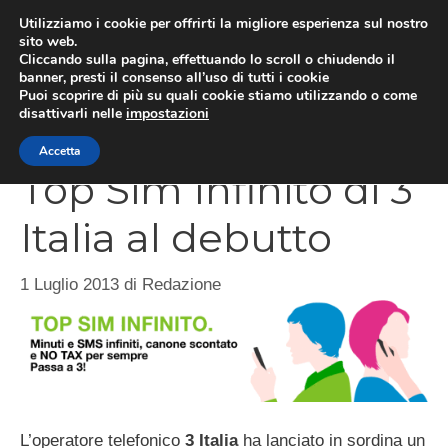
Vai
Utilizziamo i cookie per offrirti la migliore esperienza sul nostro
al
sito web.
Cliccando sulla pagina, effettuando lo scroll o chiudendo il
contenuto
MEN
banner, presti il consenso all’uso di tutti i cookie
Puoi scoprire di più su quali cookie stiamo utilizzando o come
disattivarli nelle
impostazioni
Accetta
Top Sim Infinito di 3
Italia al debutto
1 Luglio 2013
di
Redazione
L’operatore telefonico
3 Italia
ha lanciato in sordina un