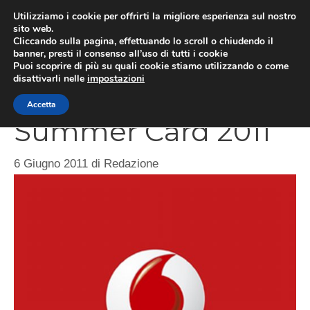
Vai
Utilizziamo i cookie per offrirti la migliore esperienza sul nostro
al
sito web.
Cliccando sulla pagina, effettuando lo scroll o chiudendo il
contenuto
MEN
banner, presti il consenso all’uso di tutti i cookie
Puoi scoprire di più su quali cookie stiamo utilizzando o come
disattivarli nelle
impostazioni
Accetta
Summer Card 2011
6 Giugno 2011
di
Redazione