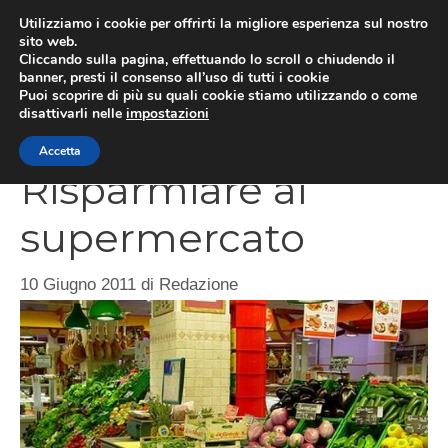
Vai
Utilizziamo i cookie per offrirti la migliore esperienza sul nostro
al
sito web.
Cliccando sulla pagina, effettuando lo scroll o chiudendo il
contenuto
MEN
banner, presti il consenso all’uso di tutti i cookie
Puoi scoprire di più su quali cookie stiamo utilizzando o come
disattivarli nelle
impostazioni
Accetta
Risparmiare al
supermercato
10 Giugno 2011
di
Redazione