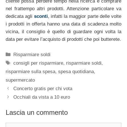
cliente possa perdere tempo nella ricerca e comprare
nel frattempo altri prodotti. Attenzione particolare va
dedicata agli
sconti
, infatti la maggior parte delle volte
i prodotti in offerta hanno una data di scadenza molto
vicina, il consiglio è quello di guardare ogni volta la
data per evitare l’acquisto di prodotti che poi butterete.
Categorie
Risparmiare soldi
Tag
consigli per risparmiare
,
risparmiare soldi
,
risparmiare sulla spesa
,
spesa quotidiana
,
supermercato
Concerto gratis per chi vota
Occhiali da vista a 10 euro
Lascia un commento
Commento