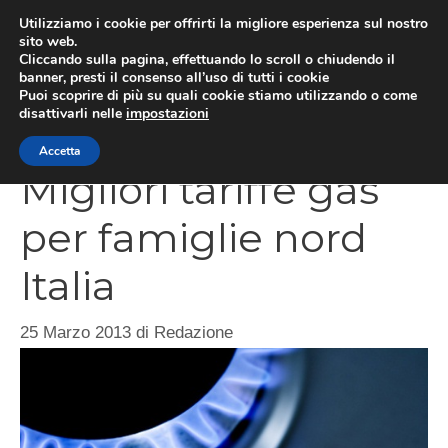
Vai
Utilizziamo i cookie per offrirti la migliore esperienza sul nostro
al
sito web.
Cliccando sulla pagina, effettuando lo scroll o chiudendo il
contenuto
MEN
banner, presti il consenso all’uso di tutti i cookie
Puoi scoprire di più su quali cookie stiamo utilizzando o come
disattivarli nelle
impostazioni
Accetta
Migliori tariffe gas
per famiglie nord
Italia
25 Marzo 2013
di
Redazione