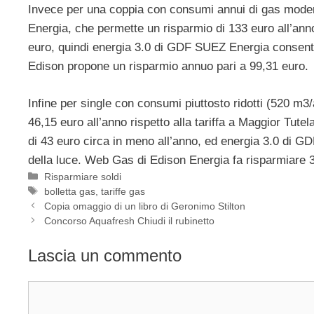
Invece per una coppia con consumi annui di gas moderat
Energia, che permette un risparmio di 133 euro all’an
euro, quindi energia 3.0 di GDF SUEZ Energia consente 
Edison propone un risparmio annuo pari a 99,31 euro.
Infine per single con consumi piuttosto ridotti (520 m3
46,15 euro all’anno rispetto alla tariffa a Maggior Tut
di 43 euro circa in meno all’anno, ed energia 3.0 di GD
della luce. Web Gas di Edison Energia fa risparmiare 35
Categorie
Risparmiare soldi
Tag
bolletta gas
,
tariffe gas
Copia omaggio di un libro di Geronimo Stilton
Concorso Aquafresh Chiudi il rubinetto
Lascia un commento
Commento