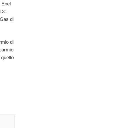
i Enel
 131
 Gas di
rmio di
sparmio
 quello