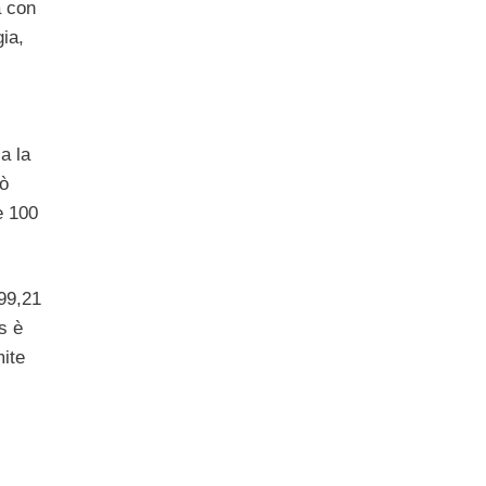
a con
ia,
a la
uò
e 100
199,21
s è
mite