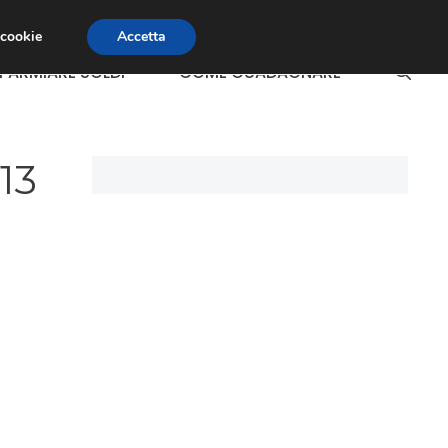
 cookie
Accetta
SPARMIARE SOLDI
COME GUADAGNARE
13