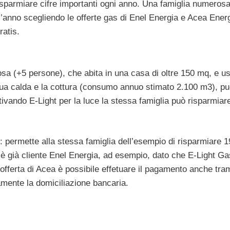
isparmiare cifre importanti ogni anno. Una famiglia numeros
’anno scegliendo le offerte gas di Enel Energia e Acea Energ
ratis.
a (+5 persone), che abita in una casa di oltre 150 mq, e us
cqua calda e la cottura (consumo annuo stimato 2.100 m3), p
ivando E-Light per la luce la stessa famiglia può risparmiar
 permette alla stessa famiglia dell’esempio di risparmiare 
i è già cliente Enel Energia, ad esempio, dato che E-Light Ga
l’offerta di Acea è possibile effetuare il pagamento anche tra
amente la domiciliazione bancaria.