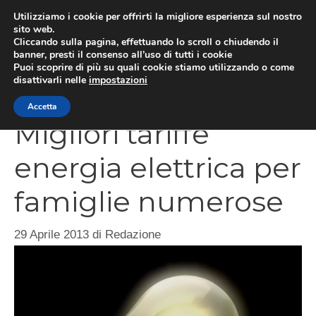
Vai
Utilizziamo i cookie per offrirti la migliore esperienza sul nostro
al
sito web.
Cliccando sulla pagina, effettuando lo scroll o chiudendo il
contenuto
MEN
banner, presti il consenso all’uso di tutti i cookie
Puoi scoprire di più su quali cookie stiamo utilizzando o come
disattivarli nelle
impostazioni
Accetta
Migliori tariffe
energia elettrica per
famiglie numerose
29 Aprile 2013
di
Redazione