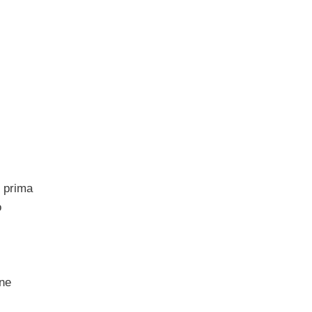
i prima
o
one