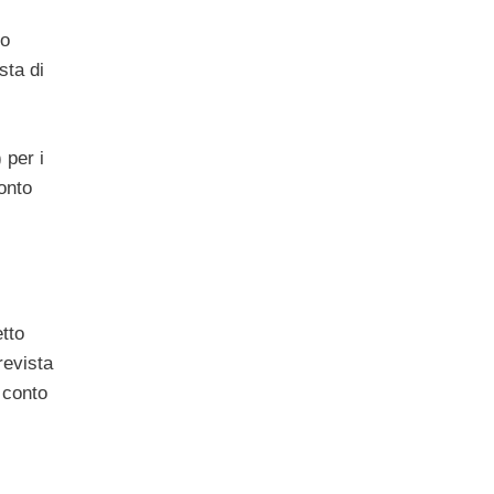
io
sta di
 per i
conto
tto
revista
 conto