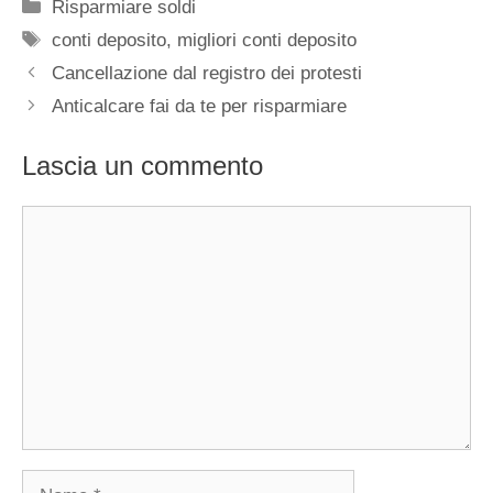
Categorie
Risparmiare soldi
Tag
conti deposito
,
migliori conti deposito
Cancellazione dal registro dei protesti
Anticalcare fai da te per risparmiare
Lascia un commento
Commento
Nome